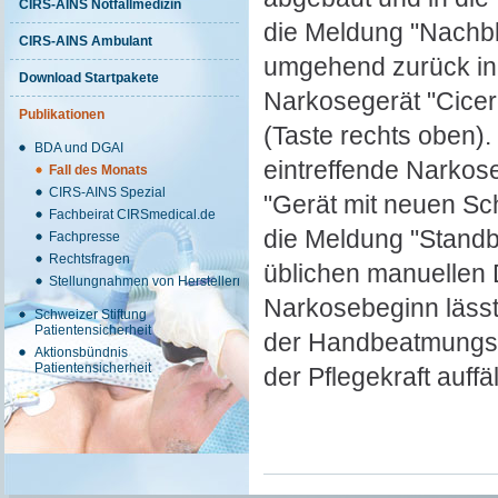
CIRS-AINS Notfallmedizin
die Meldung "Nachbl
CIRS-AINS Ambulant
umgehend zurück in 
Download Startpakete
Narkosegerät "Cicer
Publikationen
(Taste rechts oben). 
BDA und DGAI
eintreffende Narkose
Fall des Monats
CIRS-AINS Spezial
"Gerät mit neuen Sc
Fachbeirat CIRSmedical.de
die Meldung "Standb
Fachpresse
Rechtsfragen
üblichen manuellen 
Stellungnahmen von Herstellern
Narkosebeginn lässt
Schweizer Stiftung
Patientensicherheit
der Handbeatmungsbeu
Aktionsbündnis
Patientensicherheit
der Pflegekraft auffä
für den Anästhesiste
Einbau des Behälters