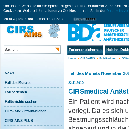
Um unsere Webseite für Sie optimal zu gestalten und fortlaufend verbessern z
Cookies zu. Weitere Informationen zu Cookies erhalten Sie in der
Datenschutzer
Ich akzepiere Cookies von dieser Seite.
Einverstanden
Patienten sicherheit
Helsinki Dekl
Home
CIRS-AINS
Publikationen
BDA 
Fall des Monats November 20
News
Fall des Monats
22.11.2010
CIRSmedical Anästh
Fall berichten
Ein Patient wird nac
Fallberichte suchen
verlegt. Da es sich 
CIRS-AINS Informationen
Beatmungsschläuche
CIRS-AINS PLUS
abgebaut und in die