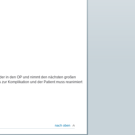
ieder in den OP und nimmt den nächsten großen
 zur Komplikation und der Patient muss reanimiert
nach oben
nt ist, dass der Operateur so lange in der