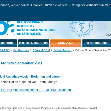
u können, verwenden wir Cookies. Durch die weitere Nutzung der Webseite stimme
Datensc
 sicherheit
Helsinki Deklaration
CIRS-AINS
Veranstaltungen
RS-AINS
Publikationen
BDA und DGAI
Fall des Monats
Fall des Monats September 20
s Monats September 2011
al Anästhesiologie - Berichten und Lernen
 Komplikation aufgrund von Übermüdung?
 Fall des Monats September 2011 als PDF Dokument
 der Anonymität wird im Folgenden bei Personen stets die männliche Bezeichnung verwendet.)