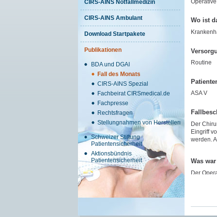
Operative
CIRS-AINS Notfallmedizin
CIRS-AINS Ambulant
Wo ist d
Krankenh
Download Startpakete
Publikationen
Versorg
Routine
BDA und DGAI
Fall des Monats
Patiente
CIRS-AINS Spezial
ASA V
Fachbeirat CIRSmedical.de
Fachpresse
Fallbesc
Rechtsfragen
Stellungnahmen von Herstellern
Der Chiru
Eingriff 
Schweizer Stiftung
werden. A
Patientensicherheit
Aktionsbündnis
Patientensicherheit
Was war
Der Opera
Eigener
Kann ein 
vorangega