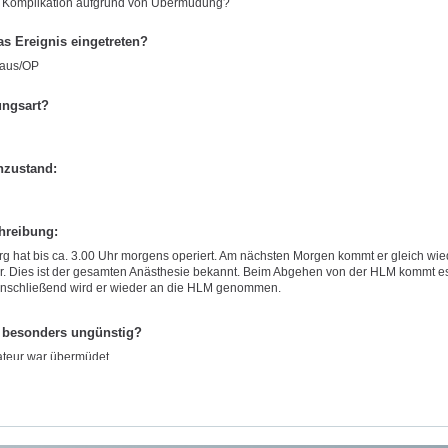
 Komplikation aufgrund von Übermüdung?
as Ereignis eingetreten?
aus/OP
ungsart?
nzustand:
hreibung:
rg hat bis ca. 3.00 Uhr morgens operiert. Am nächsten Morgen kommt er gleich w
vor. Dies ist der gesamten Anästhesie bekannt. Beim Abgehen von der HLM kommt es
nschließend wird er wieder an die HLM genommen.
 besonders ungünstig?
teur war übermüdet.
 Ratschlag (Take-Home-Message)?
solches Verhalten beispielsweise von der Anästhesie verhindert werden, wenn bekan
ngenen Nacht gearbeitet hat?