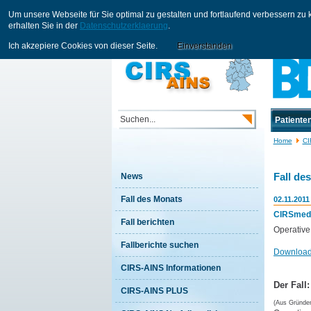
Um unsere Webseite für Sie optimal zu gestalten und fortlaufend verbessern z
erhalten Sie in der
Datenschutzerklaerung
.
Ich akzepiere Cookies von dieser Seite.
Einverstanden
Patienten
Home
CI
Fall de
News
Fall des Monats
02.11.2011
CIRSmedic
Fall berichten
Operative
Fallberichte suchen
Download
CIRS-AINS Informationen
Der Fall:
CIRS-AINS PLUS
(Aus Gründen