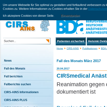
Um unsere Webseite für Sie optimal zu gestalten und fortlaufend verbessern z
Cookies zu. Weitere Informationen zu Cookies erhalten Sie in der
Datenschutzer
Ich akzepiere Cookies von dieser Seite.
Einverstanden
Patienten sicherheit
Helsinki Dekl
Home
CIRS-AINS
Publikationen
BDA 
Fall des Monats März 2017
News
Fall des Monats
20.04.2017
CIRSmedical Anästh
Fall berichten
Reanimation gegen d
Fallberichte suchen
dokumentiert ist
CIRS-AINS Informationen
CIRS-AINS PLUS