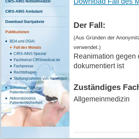
Download Fall des 
CIRS-AINS Notfallmedizin
CIRS-AINS Ambulant
Download Startpakete
Der Fall:
Publikationen
(Aus Gründen der Anonymitä
BDA und DGAI
verwendet.)
Fall des Monats
CIRS-AINS Spezial
Reanimation gegen d
Fachbeirat CIRSmedical.de
dokumentiert ist
Fachpresse
Rechtsfragen
Stellungnahmen von Herstellern
Zuständiges Fac
Schweizer Stiftung
Patientensicherheit
Allgemeinmedizin
Aktionsbündnis
Patientensicherheit
Wo ist das Ereig
Krankenhaus – Norm