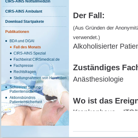
CIRS-AINS Notfallmedizin
CIRS-AINS Ambulant
Der Fall:
Download Startpakete
(Aus Gründen der Anonymitä
Publikationen
verwendet.)
BDA und DGAI
Alkoholisierter Patie
Fall des Monats
CIRS-AINS Spezial
Fachbeirat CIRSmedical.de
Zuständiges Fac
Fachpresse
Rechtsfragen
Anästhesiologie
Stellungnahmen von Herstellern
Schweizer Stiftung
Patientensicherheit
Aktionsbündnis
Wo ist das Ereig
Patientensicherheit
Krankenhaus – ITS/
Tag des berichte