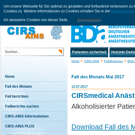
Um unsere Webseite für Sie optimal zu gestalten und fortlaufend verbessern z
Cookies zu. Weitere Informationen zu Cookies erhalten Sie in der
Datenschutzer
Ich akzepiere Cookies von dieser Seite.
Einverstanden
Patienten sicherheit
Helsinki Dekl
Home
CIRS-AINS
Publikationen
BDA 
Fall des Monats Mai 2017
News
Fall des Monats
12.07.2017
CIRSmedical Anästh
Fall berichten
Alkoholisierter Patie
Fallberichte suchen
CIRS-AINS Informationen
Download Fall des 
CIRS-AINS PLUS